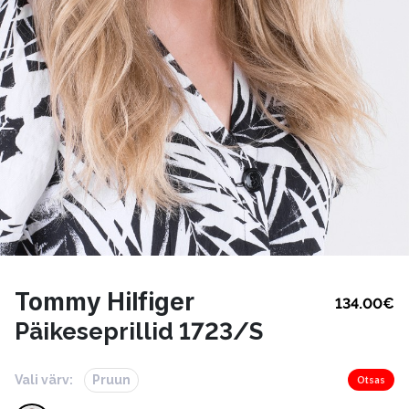
Tommy Hilfiger
134.00
€
Päikeseprillid 1723/S
Vali värv:
Pruun
Otsas