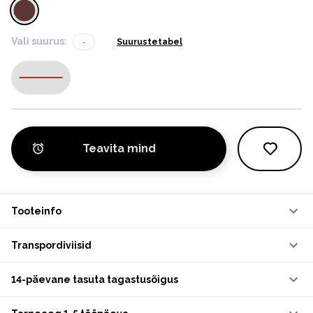
Vali suurus:
-
Suurustetabel
-
Teavita mind
Tooteinfo
Transpordiviisid
14-päevane tasuta tagastusõigus