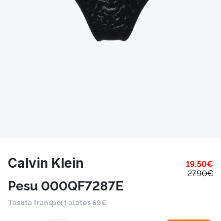
Calvin Klein
19.50
€
27.90
€
Pesu 000QF7287E
Tasuta transport alates 69€