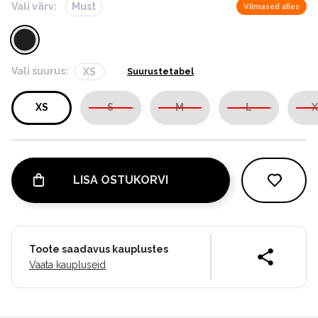
Vali värv:
Must
Viimased alles
Vali suurus:
XS
Suurustetabel
XS
S
M
L
X
LISA OSTUKORVI
Toote saadavus kauplustes
Vaata kaupluseid