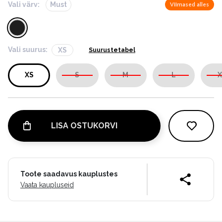
Vali värv:
Must
Viimased alles
Vali suurus:
XS
Suurustetabel
XS
S
M
L
X
LISA OSTUKORVI
Toote saadavus kauplustes
Vaata kaupluseid