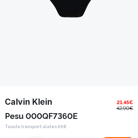
Calvin Klein
21.45
€
42.90
€
Pesu 000QF7360E
Tasuta transport alates 69€