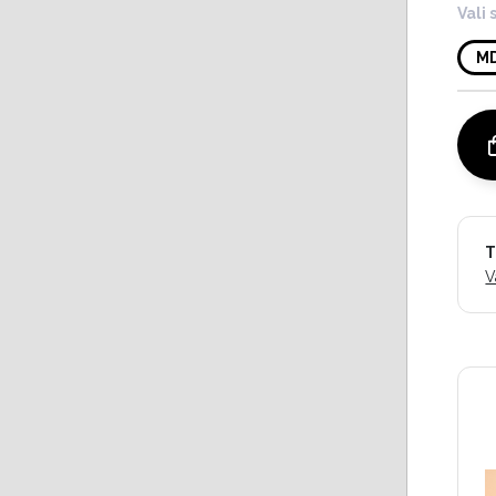
Vali 
M
T
V