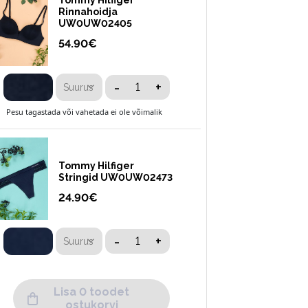
Tommy Hilfiger
Rinnahoidja
UW0UW02405
54.90
€
-
+
Suurus
Pesu tagastada või vahetada ei ole võimalik
Tommy Hilfiger
Stringid UW0UW02473
24.90
€
-
+
Suurus
Pesu tagastada või vahetada ei ole võimalik
Lisa 0 toodet
ostukorvi