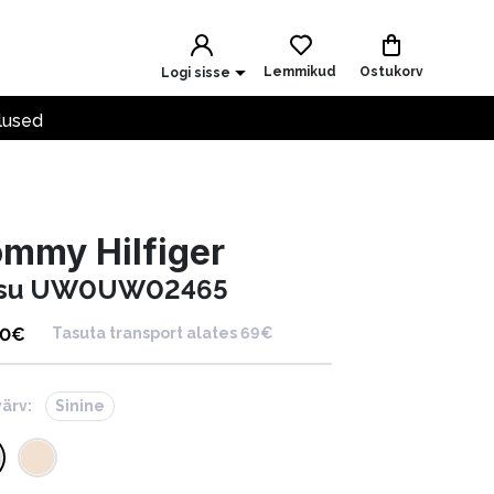
Lemmikud
Ostukorv
Logi sisse
lused
mmy Hilfiger
su UW0UW02465
90
€
Tasuta transport alates 69€
värv:
Sinine