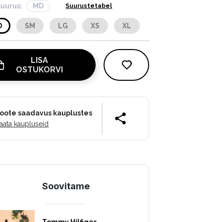
suurus:
MD
Suurustetabel
D
SM
LG
XS
XL
LISA
OSTUKORVI
oote saadavus kauplustes
aata kaupluseid
Soovitame