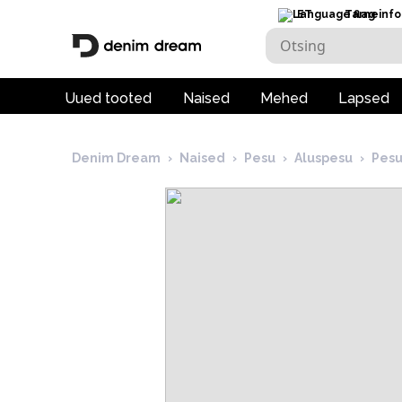
ET
Tarneinfo
Uued tooted
Naised
Mehed
Lapsed
Denim Dream
›
Naised
›
Pesu
›
Aluspesu
›
Pes