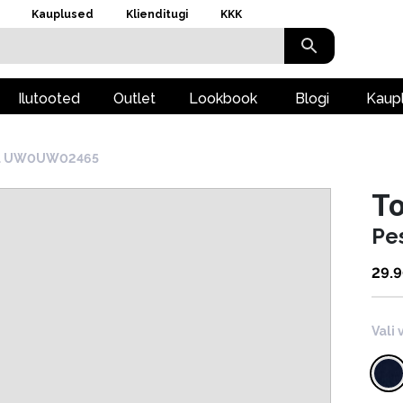
Kauplused
Klienditugi
KKK
Ilutooted
Outlet
Lookbook
Blogi
Kaup
u UW0UW02465
To
Pe
29.
Vali 