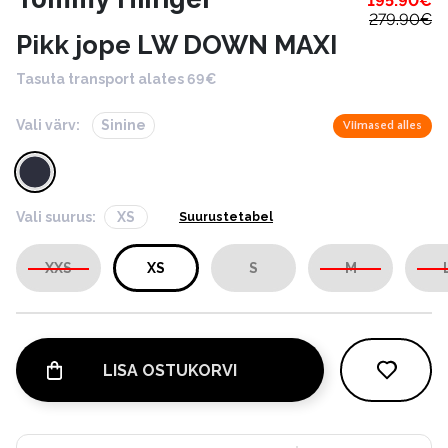
195.90
€
279.90
€
Pikk jope LW DOWN MAXI
Tasuta transport alates 69€
Vali värv:
Sinine
Viimased alles
Vali suurus:
XS
Suurustetabel
XXS
XS
S
M
LISA OSTUKORVI