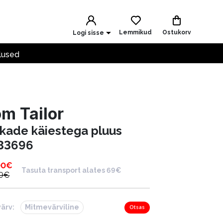
Lemmikud
Ostukorv
Logi sisse
lused
m Tailor
kkade käiestega pluus
33696
00
€
Tasuta transport alates 69€
9
€
värv:
Mitmevärviline
Otsas