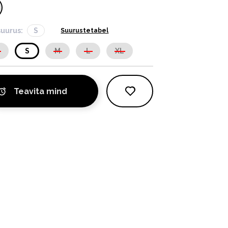
suurus:
S
Suurustetabel
S
S
M
L
XL
Teavita mind