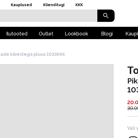
Kauplused
Klienditugi
KKK
Ilutooted
Outlet
Lookbook
Blogi
Kaup
kade käiestega pluus 1033696
To
Pi
10
20.
39.9
Vali 