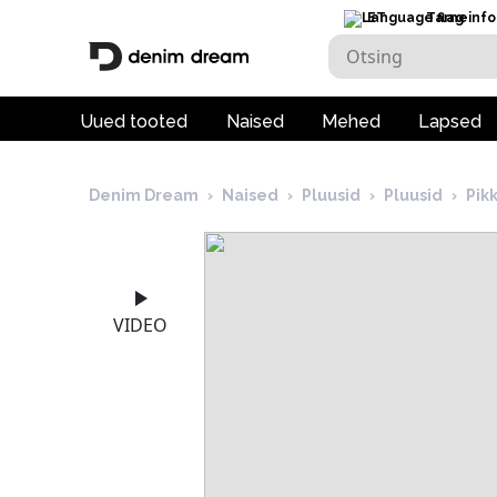
ET
Tarneinfo
Uued tooted
Naised
Mehed
Lapsed
Denim Dream
›
Naised
›
Pluusid
›
Pluusid
›
Pik
VIDEO