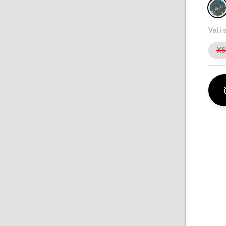
Vali 
X