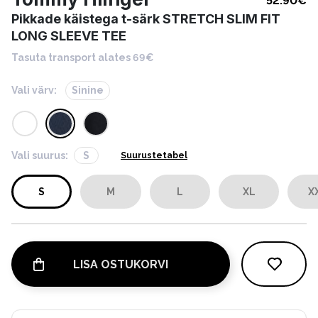
52.90
€
Pikkade käistega t-särk STRETCH SLIM FIT
LONG SLEEVE TEE
Tasuta transport alates 69€
Vali värv:
Sinine
Vali suurus:
S
Suurustetabel
S
M
L
XL
X
LISA OSTUKORVI