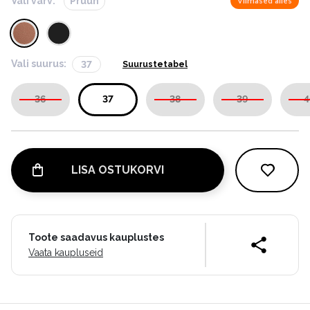
Vali värv:
Pruun
Viimased alles
Vali suurus:
37
Suurustetabel
36
37
38
39
4
LISA OSTUKORVI
Toote saadavus kauplustes
Vaata kaupluseid