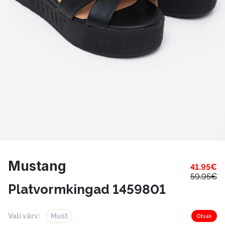
Mustang
41.95
€
59.95
€
Platvormkingad 1459801
Vali värv:
Must
Otsas