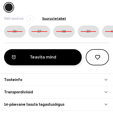
Vali suurus:
-
Suurustetabel
36
37
38
39
4
Teavita mind
Tooteinfo
Transpordiviisid
14-päevane tasuta tagastusõigus