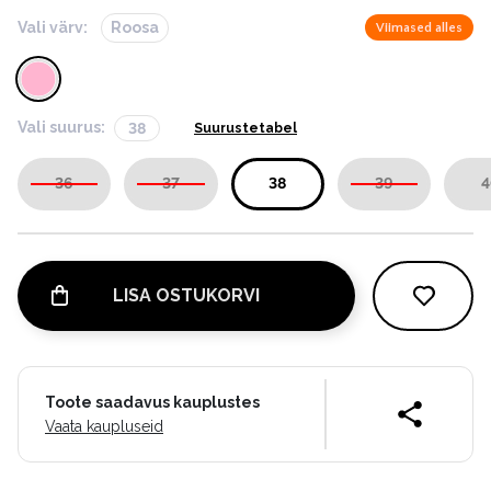
Vali värv:
Roosa
Viimased alles
Vali suurus:
38
Suurustetabel
36
37
38
39
4
LISA OSTUKORVI
Toote saadavus kauplustes
Vaata kaupluseid