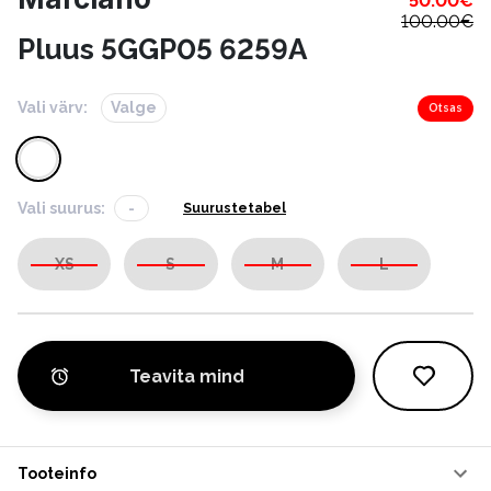
50.00
€
100.00
€
Pluus 5GGP05 6259A
Vali värv:
Valge
Otsas
Vali suurus:
-
Suurustetabel
XS
S
M
L
Teavita mind
Tooteinfo