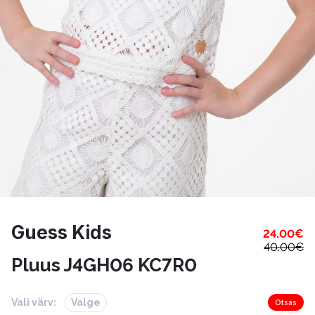
Guess Kids
24.00
€
40.00
€
Pluus J4GH06 KC7R0
Vali värv:
Valge
Otsas