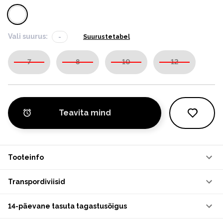
Vali suurus:
-
Suurustetabel
7
8
10
12
Teavita mind
Tooteinfo
Transpordiviisid
14-päevane tasuta tagastusõigus