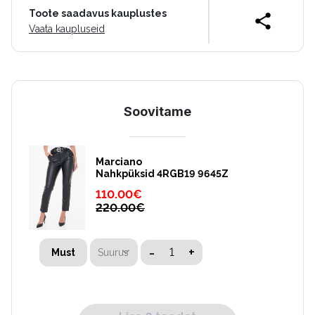
Toote saadavus kauplustes
Vaata kaupluseid
Soovitame
Marciano
Nahkpüksid 4RGB19 9645Z
110.00
€
220.00
€
-
+
Suurus
Must