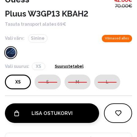
42.00
€
70.00
€
Pluus W3GP13 KBAH2
Tasuta transport alates 69€
Vali värv:
Sinine
Viimased alles
Vali suurus:
XS
Suurustetabel
XS
S
M
L
LISA OSTUKORVI