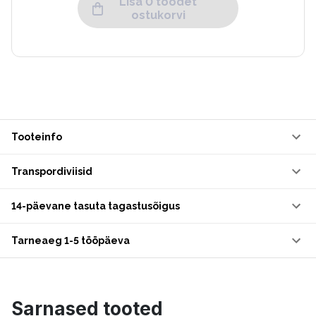
Lisa 0 toodet
ostukorvi
Tooteinfo
Transpordiviisid
14-päevane tasuta tagastusõigus
Tarneaeg 1-5 tööpäeva
Sarnased tooted