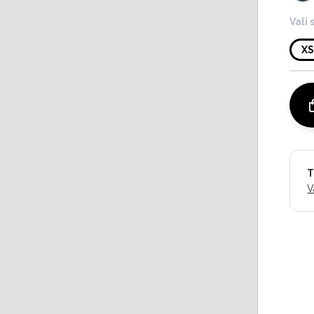
Vali 
X
T
V