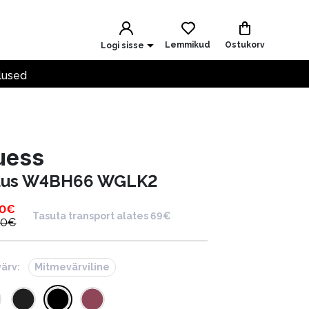
Lemmikud
Ostukorv
Logi sisse
lused
uess
uus W4BH66 WGLK2
00
€
Tasuta transport alates 69€
00
€
värv:
Mitmevärviline