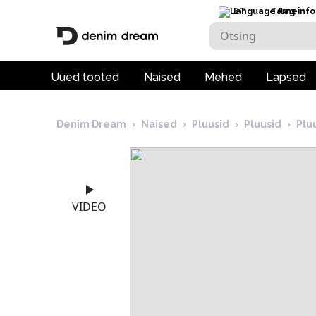
ET
Tarneinfo
Uued tooted
Naised
Mehed
Lapsed
Denim Dream
›
Naised
›
Pluusid
›
Pluusid
›
Plu
VIDEO