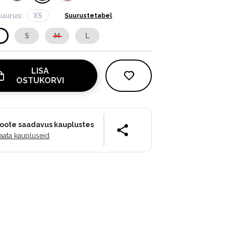
suurus:
XS
Suurustetabel
S
S
M
L
LISA
OSTUKORVI
oote saadavus kauplustes
aata kaupluseid