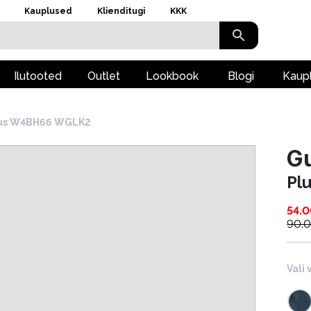
Kauplused
Klienditugi
KKK
Ilutooted
Outlet
Lookbook
Blogi
Kaup
us W4BH66 WGLK2
G
Pl
54.
90.
Vali 