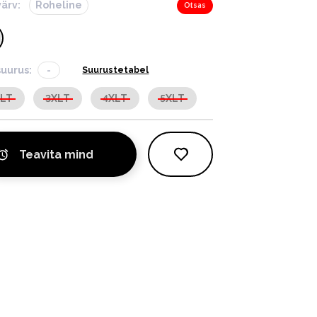
värv:
Roheline
Otsas
suurus:
-
Suurustetabel
XLT
3XLT
4XLT
5XLT
Teavita mind