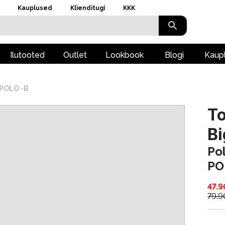
Kauplused
Klienditugi
KKK
Ilutooted
Outlet
Lookbook
Blogi
Kaup
 POLO -B
To
Bi
Po
PO
47.9
79.9