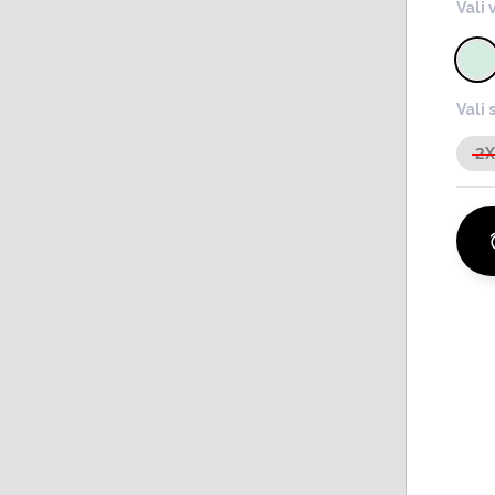
Vali 
Vali 
2