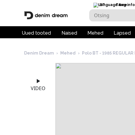
ET
Tarneinfo
Uued tooted
Naised
Mehed
Lapsed
Denim Dream
›
Mehed
›
Polo BT - 1985 REGULAR
VIDEO