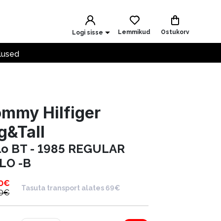
Lemmikud
Ostukorv
Logi sisse
lused
mmy Hilfiger
g&Tall
lo BT - 1985 REGULAR
LO -B
0
€
Tasuta transport alates 69€
0
€