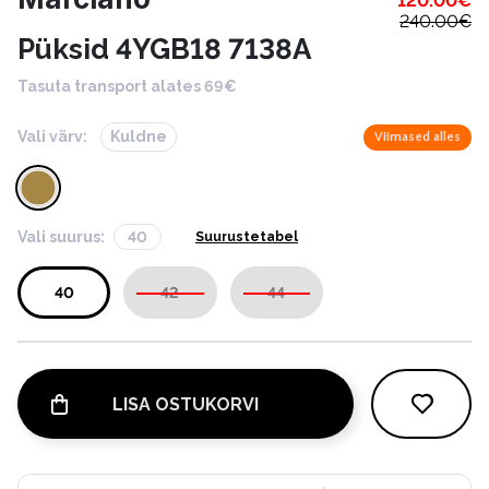
120.00
€
240.00
€
Püksid 4YGB18 7138A
Tasuta transport alates 69€
Vali värv:
Kuldne
Viimased alles
Vali suurus:
40
Suurustetabel
40
42
44
LISA OSTUKORVI