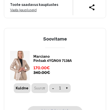
Toote saadavus kauplustes
Vaata kaupluseid
Soovitame
Marciano
Pintsak 4YGN09 7138A
170.00
€
340.00
€
-
+
Suurus
Kuldne