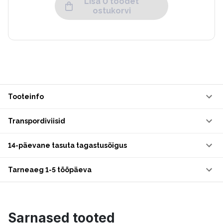
Lisa 0 toodet
ostukorvi
Tooteinfo
Transpordiviisid
14-päevane tasuta tagastusõigus
Tarneaeg 1-5 tööpäeva
Sarnased tooted