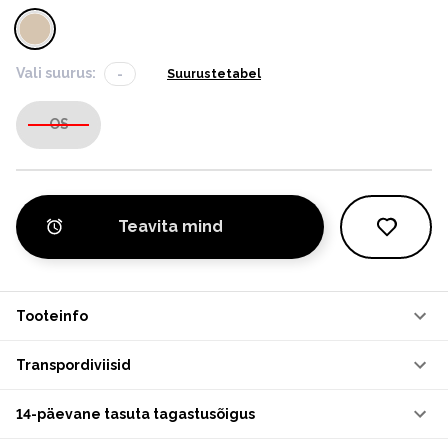
Vali suurus:
-
Suurustetabel
OS
Teavita mind
Tooteinfo
Transpordiviisid
14-päevane tasuta tagastusõigus