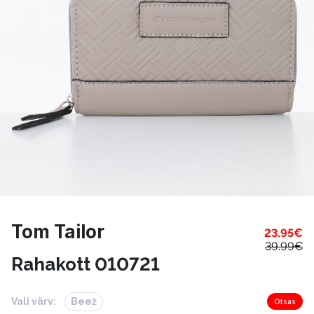
Tom Tailor
23.95
€
39.99
€
Rahakott 010721
Vali värv:
Beež
Otsas