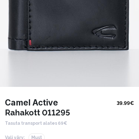
Camel Active
39.99
€
Rahakott 011295
Tasuta transport alates 69€
Vali värv:
Must