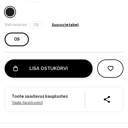
Vali suurus:
OS
Suurustetabel
OS
LISA OSTUKORVI
Toote saadavus kauplustes
Vaata kaupluseid