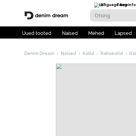
ET
Tarneinfo
Uued tooted
Naised
Mehed
Lapsed
Denim Dream
›
Naised
›
Kotid
›
Rahakotid
›
Ra