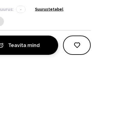
suurus:
-
Suurustetabel
Teavita mind