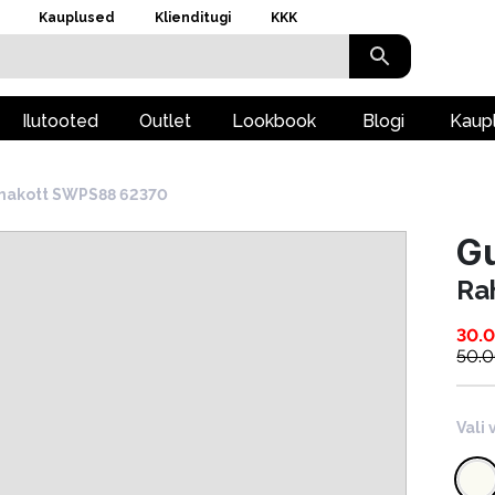
Kauplused
Klienditugi
KKK
Ilutooted
Outlet
Lookbook
Blogi
Kaup
hakott SWPS88 62370
G
Ra
30.
50.
Vali 