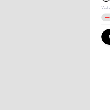
Vali 
-