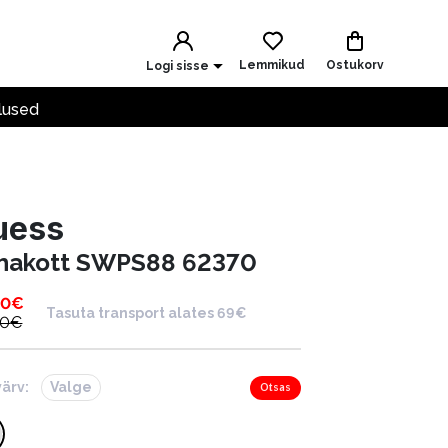
Lemmikud
Ostukorv
Logi sisse
lused
uess
hakott SWPS88 62370
00
€
Tasuta transport alates 69€
00
€
värv:
Valge
Otsas