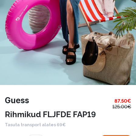
Guess
87.50
€
125.00
€
Rihmikud FLJFDE FAP19
Tasuta transport alates 69€