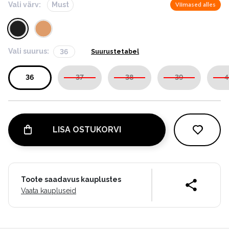
Vali värv:
Must
Viimased alles
Vali suurus:
36
Suurustetabel
36
37
38
39
4
LISA OSTUKORVI
Toote saadavus kauplustes
Vaata kaupluseid