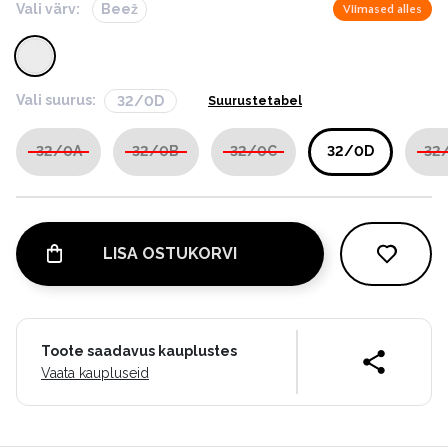
Vali värv:
Beež
Viimased alles
Vali suurus:
32/0D
Suurustetabel
32/0A
32/0B
32/0C
32/0D
32
LISA OSTUKORVI
Toote saadavus kauplustes
Vaata kaupluseid