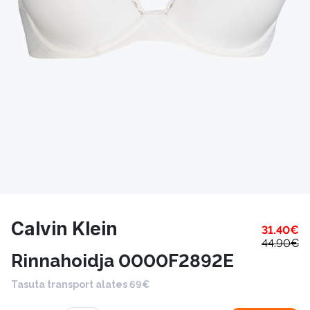
Calvin Klein
31.40
€
44.90
€
Rinnahoidja 0000F2892E
Tasuta transport alates 69€