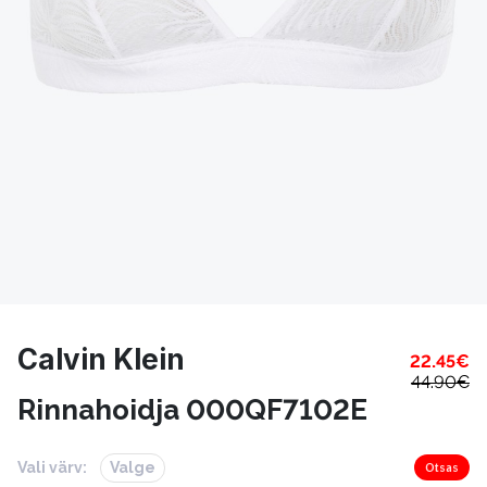
Calvin Klein
22.45
€
44.90
€
Rinnahoidja 000QF7102E
Vali värv:
Valge
Otsas