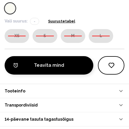
Vali suurus:
-
Suurustetabel
XS
S
M
L
Teavita mind
Tooteinfo
Transpordiviisid
14-päevane tasuta tagastusõigus