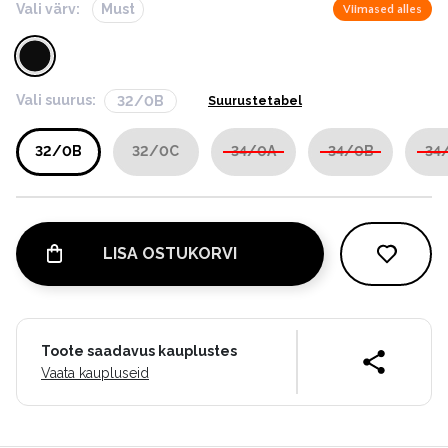
Vali värv:
Must
Viimased alles
Vali suurus:
32/0B
Suurustetabel
32/0B
32/0C
34/0A
34/0B
34
LISA OSTUKORVI
Toote saadavus kauplustes
Vaata kaupluseid