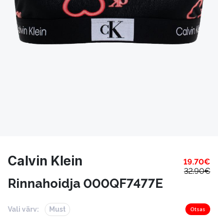
Calvin Klein
19.70
€
32.90
€
Rinnahoidja 000QF7477E
Vali värv:
Must
Otsas