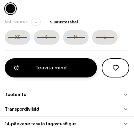
Vali suurus:
-
Suurustetabel
XS
S
M
L
Teavita mind
Tooteinfo
Transpordiviisid
14-päevane tasuta tagastusõigus