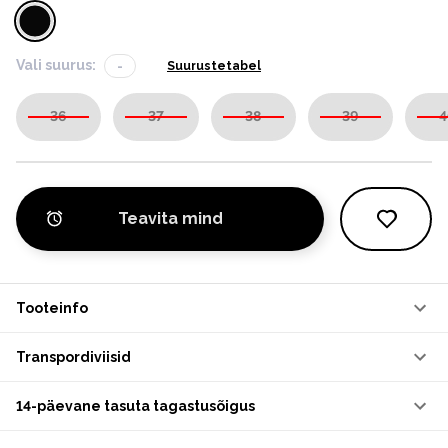
Vali suurus:
-
Suurustetabel
36
37
38
39
4
Teavita mind
Tooteinfo
Transpordiviisid
14-päevane tasuta tagastusõigus