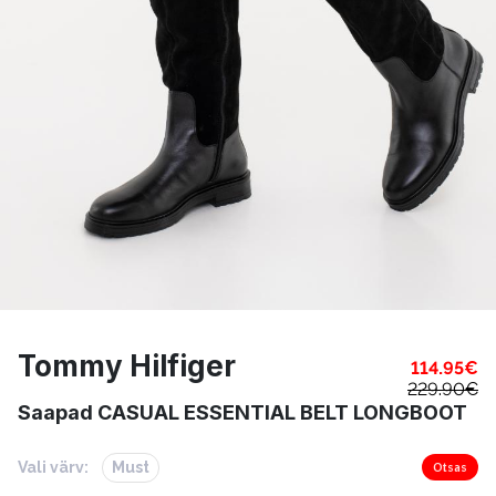
Tommy Hilfiger
114.95
€
229.90
€
Saapad CASUAL ESSENTIAL BELT LONGBOOT
Vali värv:
Must
Otsas