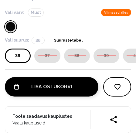
Vali värv:
Must
Viimased alles
Vali suurus:
36
Suurustetabel
36
37
38
39
4
LISA OSTUKORVI
Toote saadavus kauplustes
Vaata kaupluseid