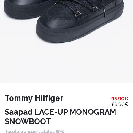
Tommy Hilfiger
95.90
€
159.90
€
Saapad LACE-UP MONOGRAM
SNOWBOOT
Tasuta transport alates 69€