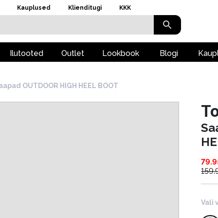
Kauplused
Klienditugi
KKK
Ilutooted
Outlet
Lookbook
Blogi
Kaup
aapad OUTDOOR HIGH HEEL BOOT
To
Sa
HE
79.9
159.
Vali 