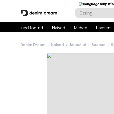
ET
Tarneinfo
Uued tooted
Naised
Mehed
Lapsed
Denim Dream
›
Naised
›
Jalanõud
›
Saapad
›
S