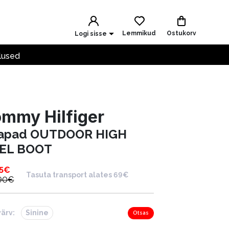
Lemmikud
Ostukorv
Logi sisse
lused
mmy Hilfiger
apad OUTDOOR HIGH
EL BOOT
5
€
Tasuta transport alates 69€
90
€
värv:
Sinine
Otsas