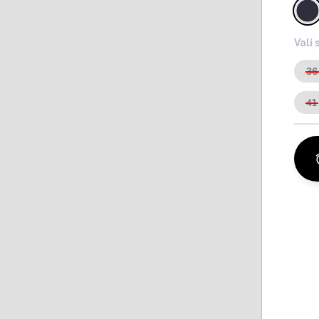
Vali 
36
41