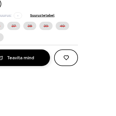
suurus:
-
Suurustetabel
37
38
39
40
Teavita mind