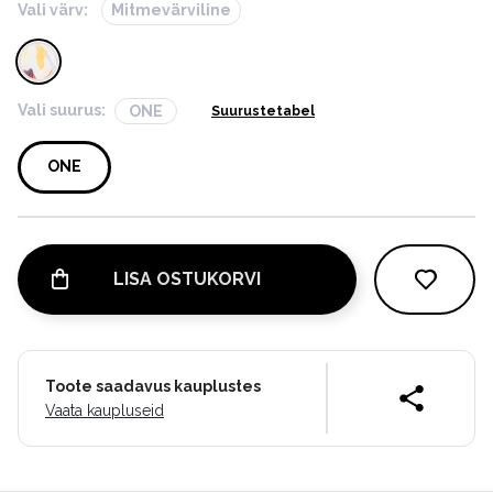
Vali värv:
Mitmevärviline
Vali suurus:
ONE
Suurustetabel
ONE
LISA OSTUKORVI
Toote saadavus kauplustes
Vaata kaupluseid