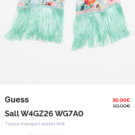
Guess
30.00
€
50.00
€
Sall W4GZ26 WG7A0
Tasuta transport alates 69€