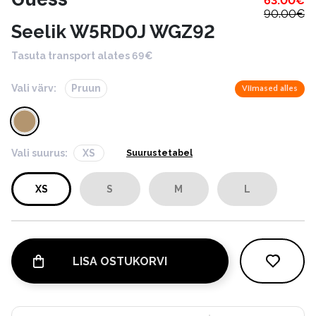
63.00
€
90.00
€
Seelik W5RD0J WGZ92
Tasuta transport alates 69€
Vali värv:
Pruun
Viimased alles
Vali suurus:
XS
Suurustetabel
XS
S
M
L
LISA OSTUKORVI