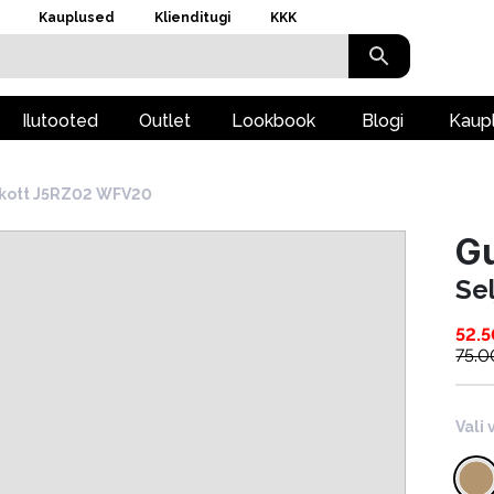
Kauplused
Klienditugi
KKK
Ilutooted
Outlet
Lookbook
Blogi
Kaup
akott J5RZ02 WFV20
G
Se
52.5
75.0
Vali 