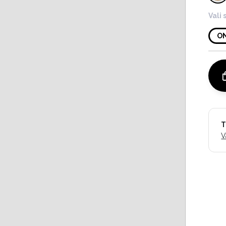
Vali 
O
T
V