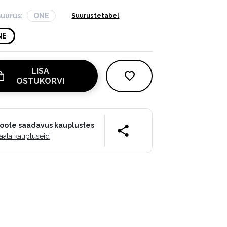
suurus:
ONE
Suurustetabel
NE
LISA
OSTUKORVI
oote saadavus kauplustes
aata kaupluseid