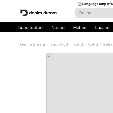
ET
Tarneinfo
Uued tooted
Naised
Mehed
Lapsed
Denim Dream
›
Tudrukud
›
Kotid
›
Kotid
›
Selj