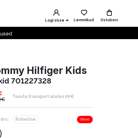
Lemmikud
Ostukorv
Logi sisse
lused
mmy Hilfiger Kids
kid 701227328
€
Tasuta transport alates 69€
9
€
värv:
Roheline
Otsas