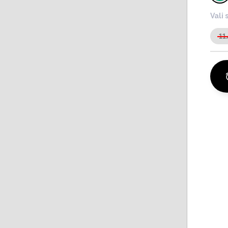
Vali 
11