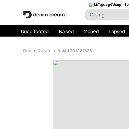
ET
Tarneinfo
Uued tooted
Naised
Mehed
Lapsed
Denim Dream
›
Sokid 701227328