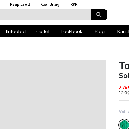
Kauplused
Klienditugi
KKK
Ilutooted
Outlet
Lookbook
Blogi
Kaup
To
So
7.75
12.9
Vali 