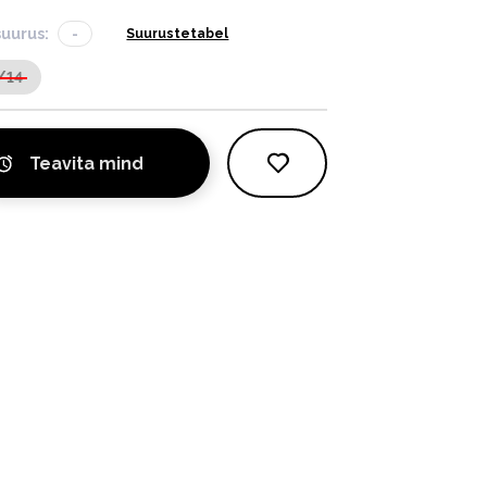
suurus:
-
Suurustetabel
/14
Teavita mind