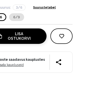
suurus:
3/6
Suurustetabel
/6
6/9
LISA
OSTUKORVI
oote saadavus kauplustes
aata kaupluseid