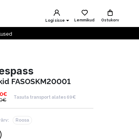
Lemmikud
Ostukorv
Logi sisse
lused
respass
kid FASOSKM20001
00
€
Tasuta transport alates 69€
0
€
värv:
Roosa