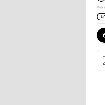
Vali 
3
T
V