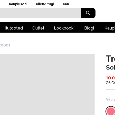
Kauplused
Klienditugi
KKK
Ilutooted
Outlet
Lookbook
Blogi
Kaup
20001
T
So
10.
25.0
Vali 