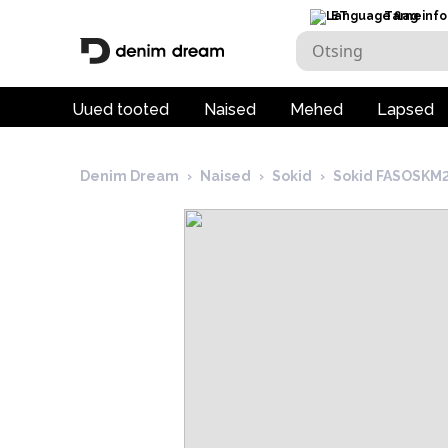
ET
Tarneinfo
Uued tooted
Naised
Mehed
Lapsed
Denim Dream
›
Naised
›
Sokid
›
Sokid FASOSKM