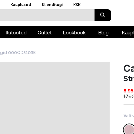
Kauplused
Klienditugi
KKK
Ilutooted
Outlet
Lookbook
Blogi
Kaup
ngid 000QD5103E
Ca
St
8.95
17.9
Vali 