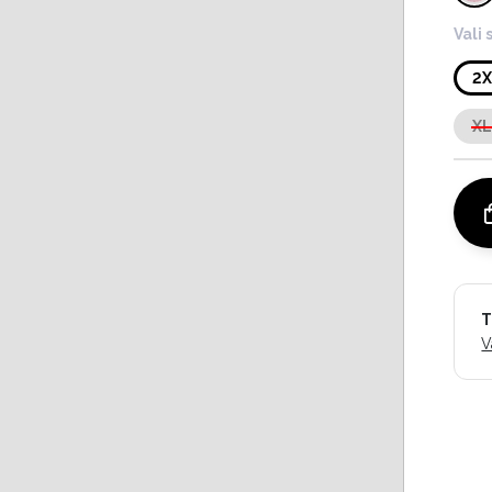
Vali 
2
X
T
V