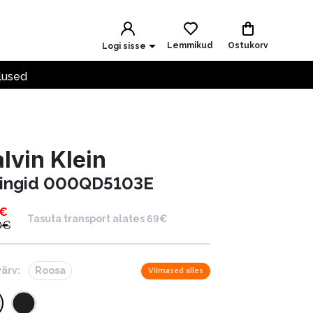
Lemmikud
Ostukorv
Logi sisse
lused
lvin Klein
ringid 000QD5103E
€
Tasuta transport alates 69€
0
€
värv:
Roosa
Viimased alles