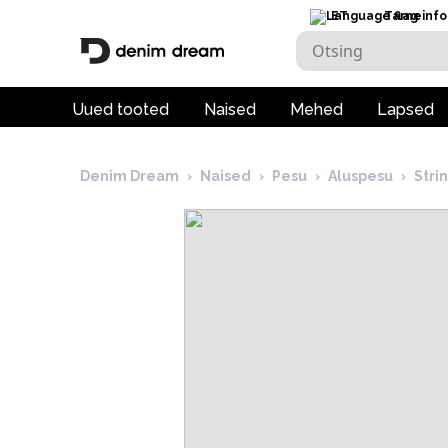
ET
Tarneinfo
Uued tooted
Naised
Mehed
Lapsed
Denim Dream
›
Naised
›
Pesu
›
Aluspesu
›
Stri