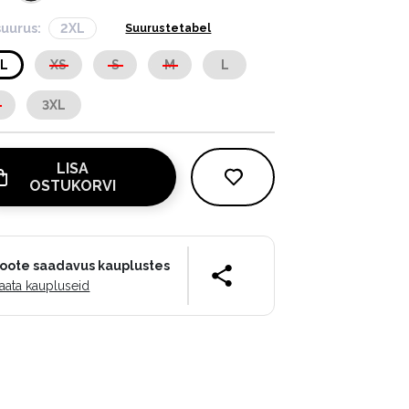
suurus:
2XL
Suurustetabel
XL
XS
S
M
L
L
3XL
LISA
OSTUKORVI
oote saadavus kauplustes
aata kaupluseid