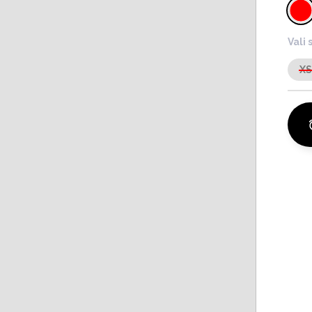
Vali 
X