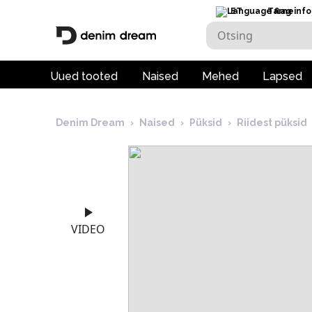
ET
Tarneinfo
Uued tooted
Naised
Mehed
Lapsed
Denim Dream
›
Naised
›
Püksid
›
Riidest püksid
VIDEO