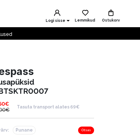
Lemmikud
Ostukorv
Logi sisse
lused
respass
usapüksid
BTSKTR0007
50
€
Tasuta transport alates 69€
.00
€
värv:
Punane
Otsas