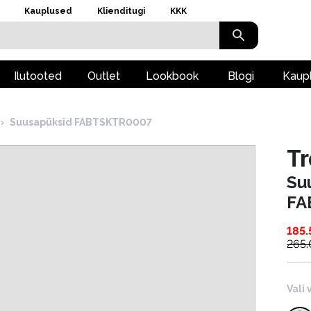
Kauplused
Klienditugi
KKK
Ilutooted
Outlet
Lookbook
Blogi
Kaup
›
Suusapüksid FABTSKTR0007
T
Su
FA
185.
265
Vali 