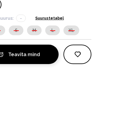
suurus:
-
Suurustetabel
S
S
M
L
XL
Teavita mind