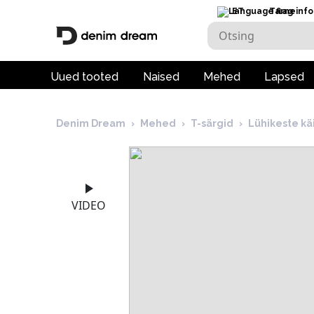
ET
Tarneinfo
Uued tooted
Naised
Mehed
Lapsed
Denim Dream
›
Mehed
›
T-särgid
›
Lühikeste kä
VIDEO