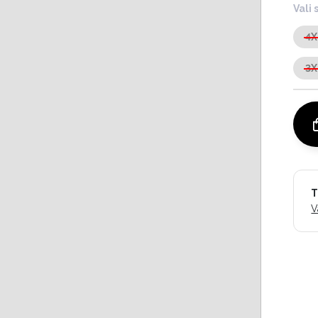
Vali 
4X
3X
T
V