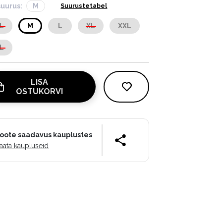
suurus:
M
Suurustetabel
L
M
L
XL
XXL
L
LISA
OSTUKORVI
oote saadavus kauplustes
aata kaupluseid