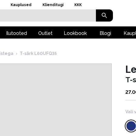
Kauplused
Klienditugi
KKK
Ilutooted
Outlet
Lookbook
Blogi
Kaup
istega
›
T-särk L60UFQ35
L
T-
27.
Vali 