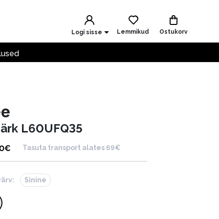
Lemmikud
Ostukorv
Logi sisse
lused
ee
särk L60UFQ35
00
€
Tasuta transport alates 69€
värv:
Sinine