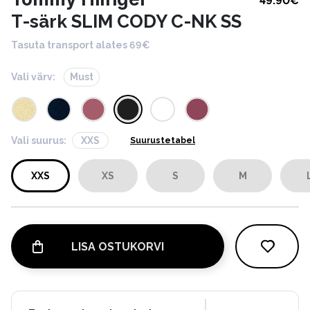
49.90
€
T-särk SLIM CODY C-NK SS
Tasuta transport alates 69€
Vali värv:
Must
Vali suurus:
XXS
Suurustetabel
XXS
XS
S
M
LISA OSTUKORVI