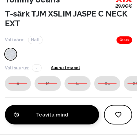
14.95
€
29.90
€
T-särk TJM XSLIM JASPE C NECK
EXT
Vali värv:
Hall
Otsas
Vali suurus:
-
Suurustetabel
S
M
L
XL
X
Teavita mind