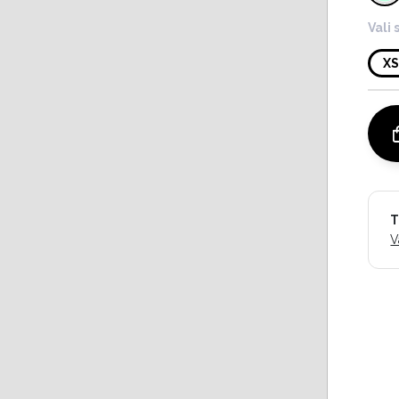
Vali 
X
T
V