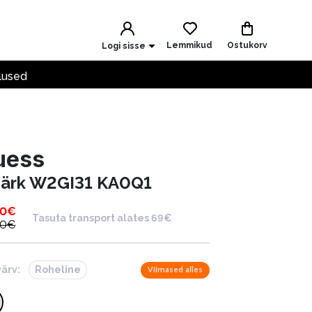
Lemmikud
Ostukorv
Logi sisse
lused
uess
särk W2GI31 KA0Q1
00
€
Tasuta transport alates 69€
00
€
värv:
Roheline
Viimased alles