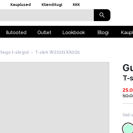
Kauplused
Klienditugi
KKK
Ilutooted
Outlet
Lookbook
Blogi
Kaup
stega t-särgid
›
T-särk W2GI31 KA0Q1
G
T-
25.
50.
Vali 