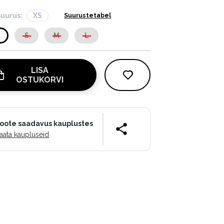
suurus:
XS
Suurustetabel
S
S
M
L
LISA
OSTUKORVI
oote saadavus kauplustes
aata kaupluseid