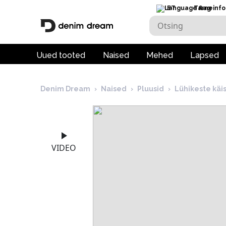
ET
Tarneinfo
Uued tooted
Naised
Mehed
Lapsed
Denim Dream
›
Naised
›
Pluusid
›
Lühikeste käi
VIDEO