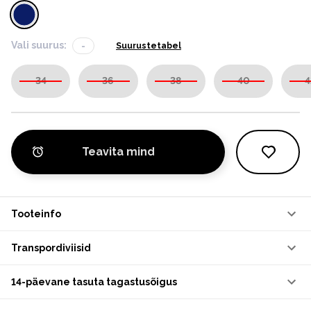
Vali suurus:
-
Suurustetabel
34
36
38
40
4
Teavita mind
Tooteinfo
Transpordiviisid
14-päevane tasuta tagastusõigus