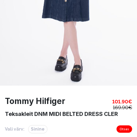
Tommy Hilfiger
101.90
€
169.90
€
Teksakleit DNM MIDI BELTED DRESS CLER
Vali värv:
Sinine
Otsas