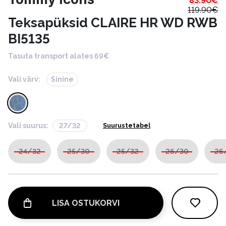
83.90
€
119.90
€
Teksapüksid CLAIRE HR WD RWB
BI5135
Tasuta transport alates 69€
Vali värv:
Sinine
Vali suurus:
27/32
Suurustetabel
24/32
25/30
25/32
26/30
26
LISA OSTUKORVI