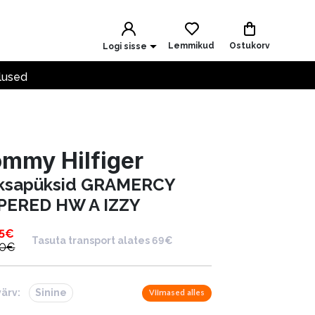
Lemmikud
Ostukorv
Logi sisse
lused
mmy Hilfiger
ksapüksid GRAMERCY
PERED HW A IZZY
5
€
Tasuta transport alates 69€
90
€
värv:
Sinine
Viimased alles