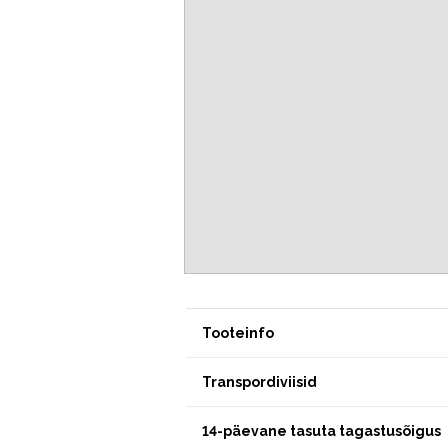
Tooteinfo
Transpordiviisid
14-päevane tasuta tagastusõigus