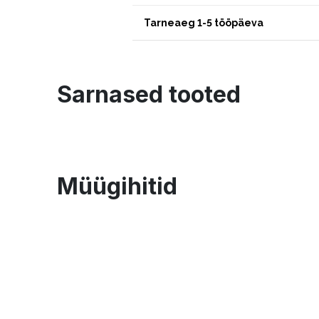
Tarneaeg 1-5 tööpäeva
Sarnased tooted
Müügihitid