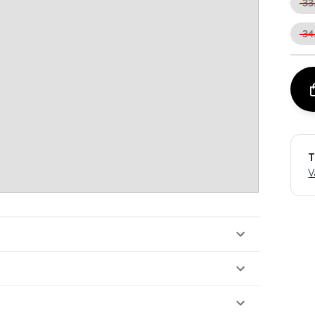
33
34
T
V