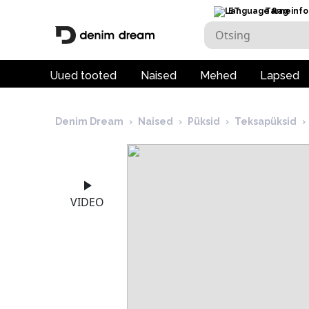
ET
Tarneinfo
Uued tooted
Naised
Mehed
Lapsed
Denim Dream
›
Naised
›
Püksid
›
Teksapüksid
›
VIDEO