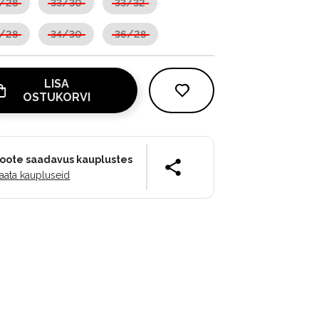
/28
33/30
33/32
/28
34/30
36/28
LISA
OSTUKORVI
oote saadavus kauplustes
aata kaupluseid