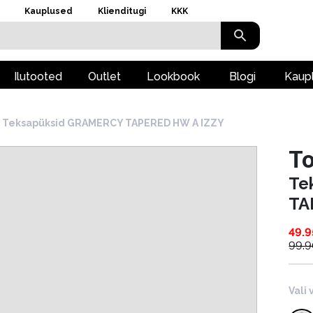
Kauplused
Klienditugi
KKK
Ilutooted
Outlet
Lookbook
Blogi
Kaup
Teksapüksid GRAMERCY TAPERED HW A IZZY
To
Te
TA
49.9
99.
Vali 