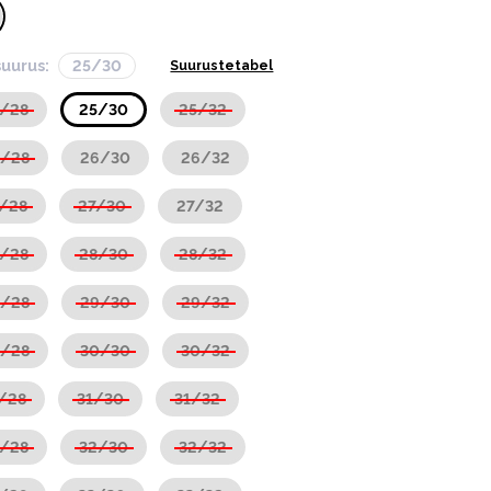
suurus:
25/30
Suurustetabel
5/28
25/30
25/32
6/28
26/30
26/32
/28
27/30
27/32
8/28
28/30
28/32
9/28
29/30
29/32
0/28
30/30
30/32
/28
31/30
31/32
2/28
32/30
32/32