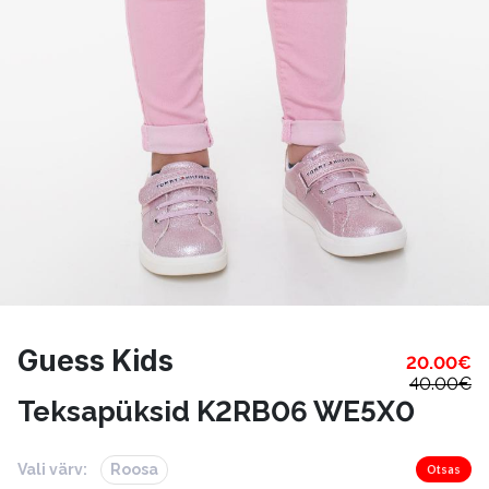
Guess Kids
20.00
€
40.00
€
Teksapüksid K2RB06 WE5X0
Vali värv:
Roosa
Otsas