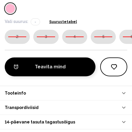
Vali suurus:
-
Suurustetabel
2
3
4
5
Teavita mind
Tooteinfo
Transpordiviisid
14-päevane tasuta tagastusõigus