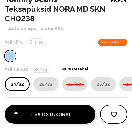
99.90
€
Teksapüksid NORA MD SKN
CH0238
Tasuta transport alates 69€
Vali värv:
Sinine
Viimased alles
Vali suurus:
24/32
Suurustetabel
24/32
25/32
26/30
26/32
27
LISA OSTUKORVI