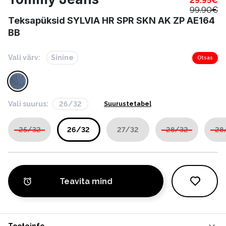
29.95
€
99.90
€
Teksapüksid SYLVIA HR SPR SKN AK ZP AE164
BB
Vali värv:
Sinine
Otsas
Vali suurus:
26/32
Suurustetabel
25/32
26/32
27/32
28/32
28
Teavita mind