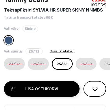
65.90
€
109.90
€
Teksapüksid SYLVIA HR SUPER SKNY NNMBS
Tasuta transport alates 69€
Vali värv:
Sinine
Vali suurus:
25/32
Suurustetabel
24/32
25/30
25/32
26/30
26
LISA OSTUKORVI