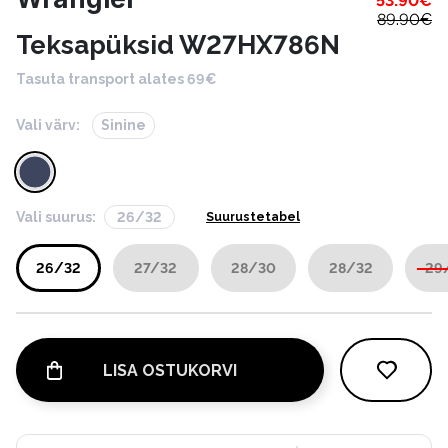
53.90
€
89.90
€
Teksapüksid W27HX786N
Tasuta transport alates 69€
Vali värv:
Sinine
Vali suurus:
26/32
Suurustetabel
26/32
27/32
28/30
28/32
29
LISA OSTUKORVI