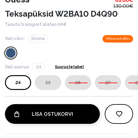
65.00
€
130.00
€
Teksapüksid W2BA10 D4Q90
Tasuta transport alates 69€
Vali värv:
Sinine
Viimased alles
Vali suurus:
24
Suurustetabel
24
25
26
27
2
LISA OSTUKORVI