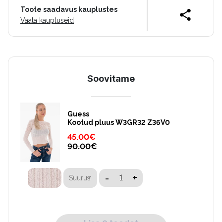
Toote saadavus kauplustes
Vaata kaupluseid
Soovitame
Guess
Kootud pluus W3GR32 Z36V0
45.00
€
90.00
€
-
+
Suurus