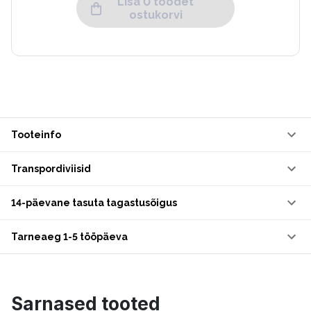
Lisa 0 toodet
ostukorvi
Tooteinfo
Transpordiviisid
14-päevane tasuta tagastusõigus
Tarneaeg 1-5 tööpäeva
Sarnased tooted