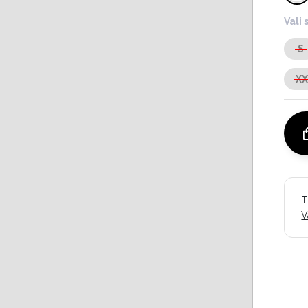
Vali 
S
X
T
V