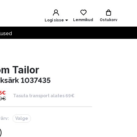
Lemmikud
Ostukorv
Logi sisse
lused
m Tailor
iiksärk 1037435
5
€
Tasuta transport alates 69€
9
€
värv:
Valge