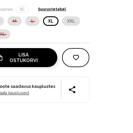
suurus:
XL
Suurustetabel
M
L
XL
XXL
XXL
LISA
OSTUKORVI
oote saadavus kauplustes
aata kaupluseid