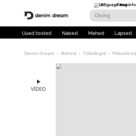
ET
Tarneinfo
Uued tooted
Naised
Mehed
Lapsed
Denim Dream
›
Mehed
›
Triiksärgid
›
Pikkade kä
VIDEO