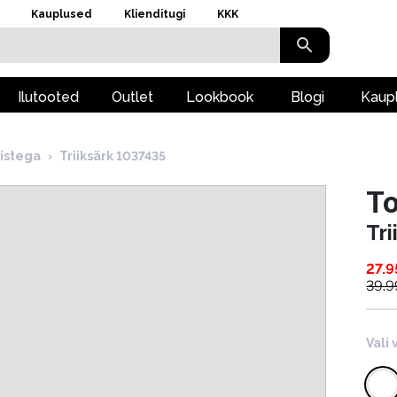
Kauplused
Klienditugi
KKK
Ilutooted
Outlet
Lookbook
Blogi
Kaup
istega
›
Triiksärk 1037435
To
Tr
27.9
39.9
Vali 