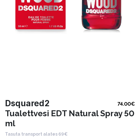
Dsquared2
74.00
€
Tualettvesi EDT Natural Spray 50
ml
Tasuta transport alates 69€