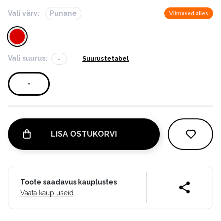
Vali värv:
Punane
Viimased alles
Vali suurus:
-
Suurustetabel
-
LISA OSTUKORVI
Toote saadavus kauplustes
Vaata kaupluseid