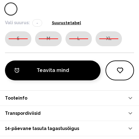
Vali suurus:
-
Suurustetabel
S
M
L
XL
Teavita mind
Tooteinfo
Transpordiviisid
14-päevane tasuta tagastusõigus